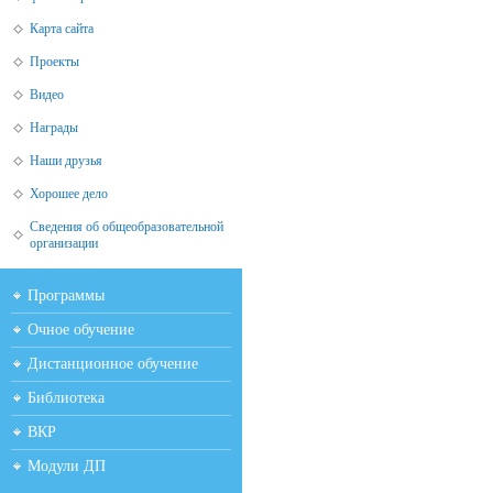
Карта сайта
Проекты
Видео
Награды
Наши друзья
Хорошее дело
Сведения об общеобразовательной
организации
Программы
Очное обучение
Дистанционное обучение
Библиотека
ВКР
Модули ДП