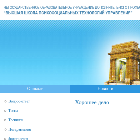
О школе
Новости
Вопрос-ответ
Хорошее дело
Тесты
Тренинги
Поздравления
фотогалерея