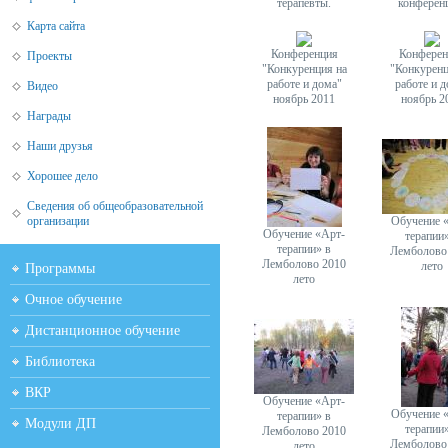
терапевты.
конферен
Карта сайта
Конференция
Конферен
Проекты
"Конкуренция на
"Конкуренц
работе и дома"
работе и 
Видео
ноябрь 2011
ноябрь 2
Награды
Наши друзья
Хорошее дело
Сведения об общеобразовательной
организации
Обучение 
Обучение «Арт-
терапии
терапии» в
Лемболово
Лемболово 2010
лето
Программы
лето
Очное обучение
Дистанционное обучение
Библиотека
ВКР
Обучение «Арт-
Обучение 
терапии» в
Модули ДП
терапии
Лемболово 2010
Лемболово
лето