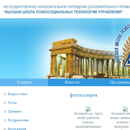
О школе
Новости
Программ
Вопрос-ответ
фотогалерея
Тесты
Тренинги
Большой зал. Здесь
Большой зал
любят работать
может занима
Поздравления
телесно-
человек.
ориентированные
проводим 
фотогалерея