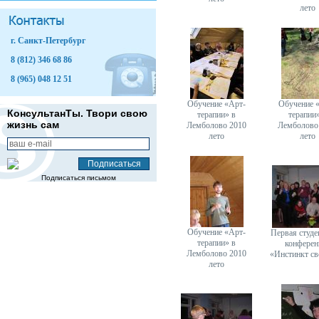
лето
г. Санкт-Петербург
8 (812) 346 68 86
8 (965) 048 12 51
Обучение «Арт-
Обучение 
КонсультанТы. Твори свою
терапии» в
терапии
жизнь сам
Лемболово 2010
Лемболово
лето
лето
Подписаться письмом
Обучение «Арт-
Первая студе
терапии» в
конферен
Лемболово 2010
«Инстинкт с
лето