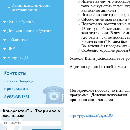
Имейте ввиду, что исследо
Основы психологического
тоже можут стать темой ку
консультирования
написание диплома
Использование графиков, г
Оформление презентации (н
Очное обучение
Подготовьте выступление н
12 минут. Обязательно наз
Дистанционное обучение
заинтересовала. В чем ее 
Кто был в группе исследуе
Библиотека
исследования? Какова была
Вы хотели бы продолжить 
ВКР
Особенно хорошие работы б
Модули ДП
Успехов Вам и удовольствия от ра
Администрация Высшей школы
г. Санкт-Петербург
8 (812) 346 68 86
Методическое пособие по напис
программе "Деловая психология"
8 (965) 048 12 51
при написании диплома
КонсультанТы. Твори свою
жизнь сам
https://psycademy.ru/pages/306/