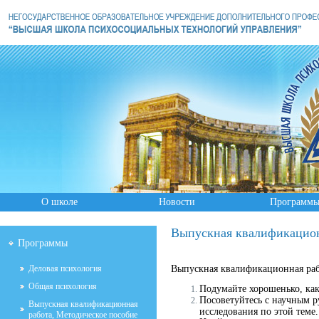
О школе
Новости
Программ
Выпускная квалификацион
Программы
Деловая психология
Выпускная квалификационная рабо
Общая психология
Подумайте хорошенько, кака
Посоветуйтесь с научным р
Выпускная квалификационная
исследования по этой теме.
работа, Методическое пособие