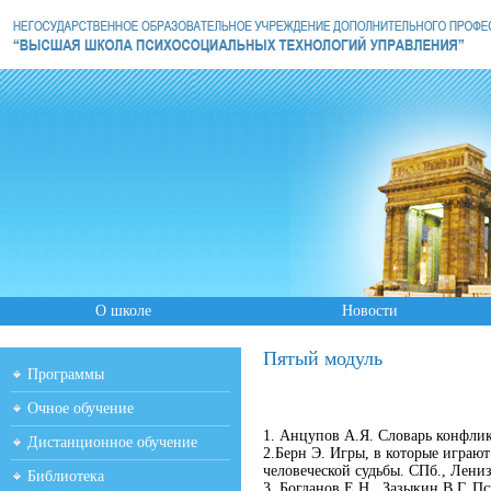
О школе
Новости
Пятый модуль
Программы
Очное обучение
1. Анцупов А.Я. Словарь конфлик
Дистанционное обучение
2.Берн Э. Игры, в которые играю
человеческой судьбы. СПб., Лениз
Библиотека
3. Богданов Е.Н., Зазыкин В.Г. П