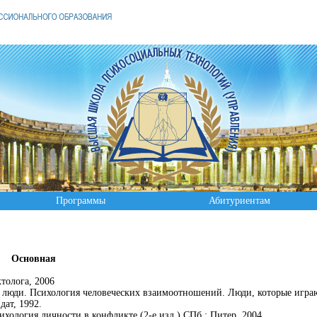
Программы
Абитуриентам
Основная
толога, 2006
т люди. Психология человеческих взаимоотношений. Люди, которые игра
дат, 1992.
сихология личности в конфликте (2-е изд.) СПб.: Питер, 2004.