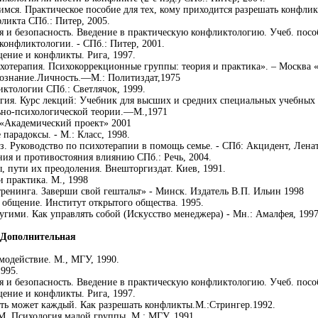
мся. Практическое пособие для тех, кому приходится разрешать конфликт
ликта СПб.: Питер, 2005.
 и безопасность. Введение в практическую конфликтологию. Учеб. посо
конфликтологии. - СПб.: Питер, 2001.
ение и конфликты. Рига, 1997.
сихотерапия. Психокоррекционные группы: теория и практика». – Москв
Сознание.Личность.—М.: Политиздат,1975
ктологии СПб.: Светлячок, 1999.
гия. Курс лекций: Учебник для высших и средних специальных учебных 
ьно-психологической теории.—М.,1971
 «Академический проект» 2001
 парадоксы. - М.: Класс, 1998.
уз. Руководство по психотерапии в помощь семье. - СПб: Акцидент, Лена
ния и противостояния влиянию СПб.: Речь, 2004.
 пути их преодоления. Внешторгиздат. Киев, 1991.
и практика. М., 1998
тренинга. Заверши свой гештальт» - Минск. Издатель В.П. Ильин 1998
 общение. Институт открытого общества. 1995.
угими. Как управлять собой (Искусство менеджера) - Мн.: Амалфея, 1997
Дополнительная
модействие. М., МГУ, 1990.
995.
 и безопасность. Введение в практическую конфликтологию. Учеб. посо
ение и конфликты. Рига, 1997.
ать может каждый. Как разрешать конфликты.М.:Стрингер.1992.
.М. Психология малой группы. М.: МГУ, 1991.