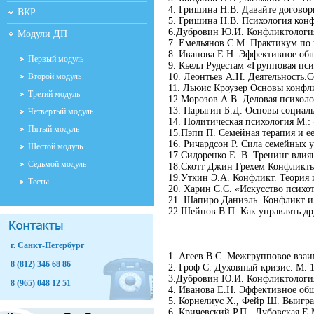
4. Гришина Н.В. Давайте договори
ВКР
5. Гришина Н.В. Психология конф
6.Дубровин Ю.И. Конфликтология
Модули ДП
7. Емельянов С.М. Практикум по 
8. Иванова Е.Н. Эффективное общ
Первый модуль
9. Кьелл Рудестам «Групповая п
Второй модуль
10. Леонтьев А.Н. Деятельность.
11. Льюис Кроузер Основы конфли
Третий модуль
12.Морозов А.В. Деловая психоло
13. Парыгин Б.Д. Основы социал
Четвертый модуль
14. Политическая психология М.:
Пятый модуль
15.Пэпп П. Семейная терапия и ее
16. Ричардсон Р. Сила семейных 
Шестой модуль
17.Сидоренко Е. В. Тренинг влия
Седьмой модуль
18.Скотт Джин Грехем Конфликты,
19.Уткин Э.А. Конфликт. Теория 
Тесты
20. Харин С.С. «Искусство психо
21. Шапиро Даниэль. Конфликт и
22.Шейнов В.П. Как управлять др
г. Санкт-Петербург
1. Агеев В.С. Межгрупповое взаи
8 (812) 346 68 86
2. Гроф С. Духовный кризис. М. 1
3.Дубровин Ю.И. Конфликтология
8 (965) 048 12 51
4. Иванова Е.Н. Эффективное общ
5. Корнелиус Х., Фейр Ш. Выигр
6. Кричевский Р.П., Дубовская Е