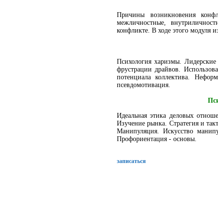
Причины возникновения конф
межличностные, внутриличнос
конфликте. В ходе этого модуля 
Психология харизмы. Лидерские 
фрустрации драйвов. Использова
потенциала коллектива. Нефор
псевдомотивация.
Пси
Идеальная этика деловых отнош
Изучение рынка. Стратегия и так
Манипуляция. Искусство манип
Профориентация - основы.
записаться