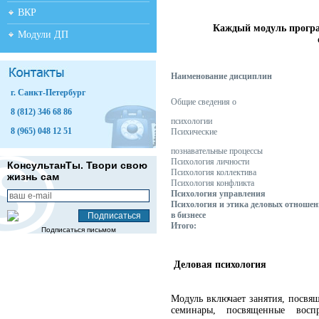
ВКР
Каждый модуль программ
Модули ДП
Наименование дисциплин
г. Санкт-Петербург
Общие сведения о
8 (812) 346 68 86
психологии
8 (965) 048 12 51
Психические
познавательные процессы
Психология личности
КонсультанТы. Твори свою
Психология коллектива
жизнь сам
Психология конфликта
Психология управления
Психология и этика деловых отноше
в бизнесе
Итого:
Подписаться письмом
Деловая психология
Модуль включает занятия, посвя
семинары, посвященные вос