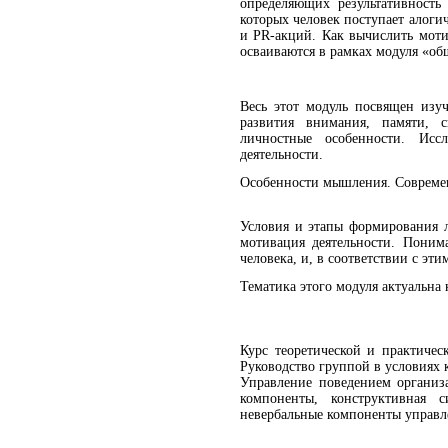
определяющих результативность 
которых человек поступает алоги
и PR-акций. Как вычислить моти
осваиваются в рамках модуля «об
Психология 
Весь этот модуль посвящен изу
развития внимания, памяти, 
личностные особенности. Исс
деятельности.
Особенности мышления. Современ
Условия и этапы формирования л
мотивация деятельности. Поним
человека, и, в соответствии с э
Тематика этого модуля актуальна 
Курс теоретической и практиче
Руководство группой в условиях 
Управление поведением организ
компоненты, конструктивная 
невербальные компоненты управле