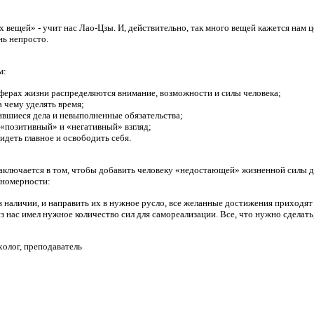
 вещей» - учит нас Лао-Цзы. И, действительно, так много вещей кажется нам
нь непросто.
м:
сферах жизни распределяются внимание, возможности и силы человека;
а чему уделять время;
ившиеся дела и невыполненные обязательства;
 «позитивный» и «негативный» взгляд;
деть главное и освободить себя.
аключается в том, чтобы добавить человеку «недостающей» жизненной силы д
ономерности:
 в наличии, и направить их в нужное русло, все желанные достижения приходят
 нас имел нужное количество сил для самореализации. Все, что нужно сделать,
олог, преподаватель