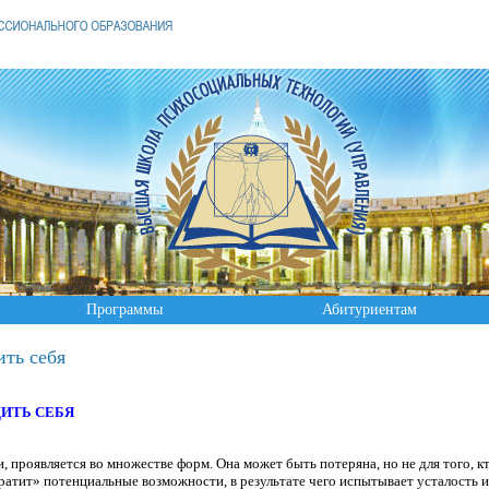
Программы
Абитуриентам
ить себя
ДИТЬ СЕБЯ
, проявляется во множестве форм. Она может быть потеряна, но не для того, кт
тратит» потенциальные возможности, в результате чего испытывает усталость 