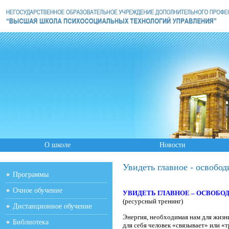
О школе
Новости
Увидеть главное - освобод
Программы
Очное обучение
УВИДЕТЬ ГЛАВНОЕ – ОСВОБО
(ресурсный тренинг)
Дистанционное обучение
Энергия, необходимая нам для жизни
Библиотека
для себя человек «связывает» или «