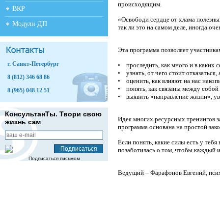
происходящим.
ВКР
«Освободи сердце от хлама полезных
Модули ДП
так ли это на самом деле, иногда оче
Эта программа позволяет участника
г. Санкт-Петербург
• проследить, как много и в каких 
• узнать, от чего стоит отказаться, 
8 (812) 346 68 86
• оценить, как влияют на нас накоп
• понять, как связаны между собой
8 (965) 048 12 51
• выявить «направление жизни», уви
КонсультанТы. Твори свою
Идея многих ресурсных тренингов з
жизнь сам
программа основана на простой зак
Если понять, какие силы есть у тебя
позаботилась о том, чтобы каждый из
Подписаться письмом
Ведущий – Фарафонов Евгений, псих