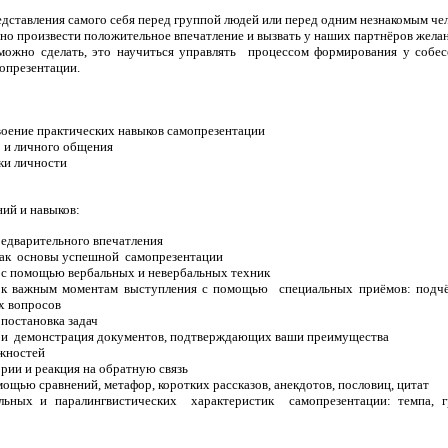
едставления самого себя перед группой людей или перед одним незнакомым ч
о произвести положительное впечатление и вызвать у наших партнёров желан
можно сделать, это научиться управлять процессом формирования у собесе
опрезентации.
воение практических навыков самопрезентации
 и личного общения
ки личности
ний и навыков:
едварительного впечатления
ак основы успешной самопрезентации
й с помощью вербальных и невербальных техник
к важным моментам выступления с помощью специальных приёмов: подчёр
х вопросов
постановка задач
 и демонстрация документов, подтверждающих ваши преимущества
ожностей
рии и реакция на обратную связь
ощью сравнений, метафор, коротких рассказов, анекдотов, пословиц, цитат
ьных и паралингвистических характеристик самопрезентации: темпа, г