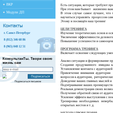
ВКР
Есть ситуации, которые требуют пр
При этом нам бывает жизненно важн
Модули ДП
В этом случае самое лучшее, что 
научиться управлять процессом сам
Этому и посвящён наш тренинг
ЦЕЛИ ТРЕНИНГА
г. Санкт-Петербург
Изучение теоретических основ и ос
Увеличение эффективности делового
8 (812) 346 68 86
Повышение успешности и самооцен
8 (965) 048 12 51
ПРОГРАММА ТРЕНИНГА
Включает освоение следующих уме
КонсультанТы. Твори свою
Анализ ситуации и формирование пр
жизнь сам
Создание продуманного имиджа к
Установление контакта с аудиторие
Привлечение внимания аудитории 
вопросов к аудитории, риторически
Доведение ваших главных мыслей и 
Подписаться письмом
Подчёркивание ваших преимуществ
Реальная демонстрация своих возм
Получение обратной связи от аудито
Усиление эффекта выступления с пом
Тренировка необходимых невербал
открытых жестов и т. д.
МЕТОДЫ ПРОВЕДЕНИЯ