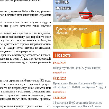
очему нас сопровождают кошмары?
омните, картины Гойи и Фюсли, романы
 под впечатлением заполненных страхами
ают своих снов. Если
спящего разбудить
го сна, у него
останется лишь смутное
полностью и притом весьма подробно.
вторяется помногу раз, порой в течение
а у тех, кто не участвовал в войнах, не
м, длительного стресса, напряженностью
, не находя путей выхода из ситуации,
емы данного рода разрешать.
к правильно взаимодействовать с людьми,
жения к цели. А так как человеческой
 вновь и вновь наяву, и перенапряженный
02.04.2026
Набор группы на 2026-27 учебный год
подробнее
03.12.2025
ими страдает приблизительно 5% всех
Приглашаем Вас на Новогодние Встречи
Так, установлено, что высокий процент
20 декабря 12.00-18.00 на Жукова 23 ауд.14
кое-то психотравмирующее, событие или
ма выявлена и устранена, тревожные сны
подробнее
лужить причиной ночных кошмаров, это
12.08.2025
е кошмары могут быть вызваны приемом
14 августа в 19.00 состоится бесплатное
торые нижележащие отделы мозга. Всё,
открывающее занятие в Высшей школе