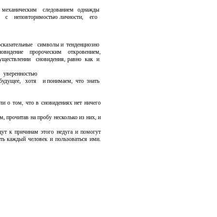
 механическим следованием однажды
 с неповторимостью личности, его
осказательные символы и тенденциозно
овидение пророческим откровением,
ществлении сновидения, равно как и
уверенностью
 будущее, хотя и
понимаем, что знать
и о том, что в
сновидениях нет ничего
прочитав на пробу несколько из них, и
т к причинам этого недуга и помогут
ть каждый человек и пользоваться ими.