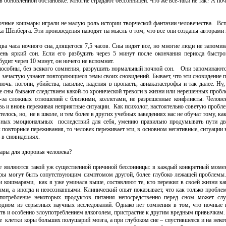
в обновленной обстановке. Многие страдают бессонницей. Что же все-таки не так? А п
е кошмары играли не малую роль истории творческой фантазии человечества. Всп
ка Шёнберга. Эти произведения наводят на мысль о том, что все они созданы авторами
часа ночного сна, длящегося
7,5 часов. Сны видят все, но многие люди не запомин
ень яркий сон. Если
его разбудить через 5 минут после окончания периода быстро
будит через 10 минут, он ничего не вспомнит.
ы, без всякого сомнения, разрушить нормальный ночной сон. Они запоминаются 
ачастую узнают повторяющиеся темы своих сновидений. Бывает, что эти сновидение по
чь: погони, убийства, насилие, падения в пропасть, авиакатастрофы и так далее. Ну, 
е сны бывают следствием какой-то хронической тревоги в жизни или нерешенных пробле
з-за сложных отношений с близкими, коллегами, не разрешенные конфликты. Человек
овь и вновь переживая неприятные ситуации. Как психолог, настоятельно советую пробл
ось, но, не в школе, и тем более в других учебных заведениях нас не обучат тому, ка
вных эмоциональных последствий для себя, умению правильно продумывать пути дви
к повторные переживания, то человек переживает эти, в основном негативные, ситуации
 в сновидениях.
ары для здоровья человека?
яются такой уж существенной причиной бессонницы: в каждый конкретный момент 
ы могут быть сопутствующим симптомом другой, более глубоко лежащей проблемы. 
 кошмарами, как я уже уминала выше, составляют те, кто пережил в своей жизни ка
ми, а иногда и неосознанными. Клинический опыт показывает, что как только пробле
употребление некоторых продуктов питания непосредственно перед сном может с
 одном из серьезных научных исследований. Однако нет сомнения в том, что ночны
тв и особенно злоупотреблением алкоголем, пристрастие к другим вредным привычкам.
етки коры больших полушарий мозга, а при глубоком сне – спустившееся и на неко