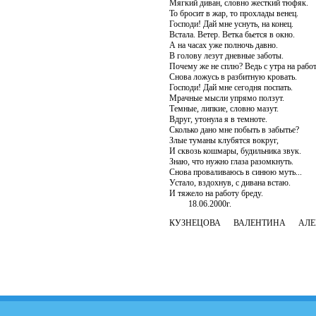
Мягкий диван, словно жесткий тюфяк.
То бросит в жар, то прохлады венец.
Господи! Дай мне уснуть, на конец.
Встала. Ветер. Ветка бьется в окно.
А на часах уже полночь давно.
В голову лезут дневные заботы.
Почему же не сплю? Ведь с утра на работ
Снова ложусь в разбитную кровать.
Господи! Дай мне сегодня поспать.
Мрачные мысли упрямо ползут.
Темные, липкие, словно мазут.
Вдруг, утонула я в темноте.
Сколько дано мне побыть в забытье?
Злые туманы клубятся вокруг,
И сквозь кошмары, будильника звук.
Знаю, что нужно глаза разомкнуть.
Снова проваливаюсь в синюю муть...
Устало, вздохнув, с дивана встаю.
И тяжело на работу бреду.
18.06.2000г.
КУЗНЕЦОВА ВАЛЕНТИНА АЛЕ