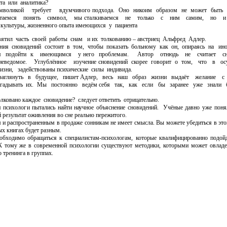
нта или аналитика?
воликой требует вдумчивого
подхода. Оно никоим образом не может быть
ытаемся понять символ, мы сталкиваемся не только с ним самим, но и
и культуры, жизненного опыта имеющихся у пациента
тил часть своей работы снам и
их толкованию – австриец Альфред Адлер.
ия сновидений состоит в том,
чтобы показать больному как он, опираясь на ин
ется подойти к имеющимся у него проблемам. Автор отнюдь не считает сн
ведомое. Углублённое изучение сновидений скорее говорит о том, что в осу
зни, задействованы психические силы индивида.
глянуть в будущее, пишет
Адлер, весь наш образ жизни выдаёт желание с 
дугадывать их. Мы постоянно ведём себя так, как если бы заранее уже знали
толковано каждое сновидение? следует ответить отрицательно.
ологи пытались найти научное
объяснение сновидений. Учёные давно уже понял
 результат
оживления во сне реально пережитого.
ространенным в продаже сонникам не имеет смысла. Вы можете убедиться в этом, 
ых книгах будет разным.
димо обращаться к специалистам-психологам, которые квалифицированно подойду
 К тому же в современной психологии существуют методики, которыми может овладе
 тренинга в группах.
ица