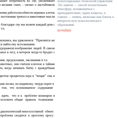
ышает потребность во сне, увеличивает
психосоциальных технологий управления.
и желание спать – сигнал о настойчивом
Это занятие — способ почувствовать
атмосферу, познакомиться с
ения работоспособности нервных клеток
преподавателями, задать вопросы, и
, постоянная тревога и навязчивые мысли
главное — понять, насколько вам близок и
интересен путь психологического
о благодаря сну мы можем каждый день с
образования.
т.п.
подробнее
снувшись, мы
удивляемся: “Приснится же
я найти ему истолкование.
будоражили воображение людей. В самом
ывал в лесу, в котором когда-то бродил с
ния,
предсказания, заклинания и т.п.
ивотных, они считали ключом к тайнам
та, когда начинать битву с враждебным
етом процветала вера в “вещие” сны в
я молва, по-видимому, твердо верит в
я в том, что вспоминаемое содержание
 идею, что и к проблеме кошмаров и
что изложить общие правила толкования
иалектический
многосоставной обмен
проблема сводится к простому просу: