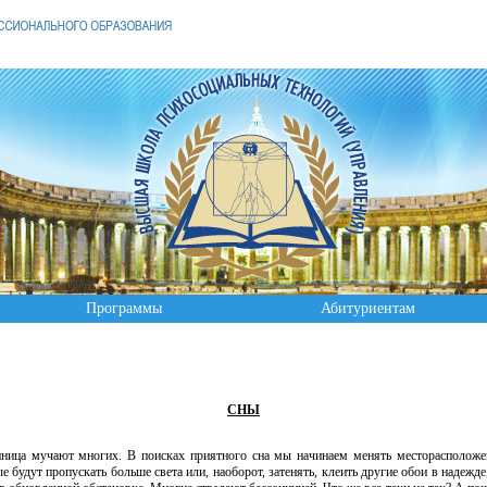
Программы
Абитуриентам
СНЫ
учают многих. В поисках приятного сна мы начинаем менять месторасположение
 будут пропускать больше света или, наоборот, затенять, клеить другие обои в надежде