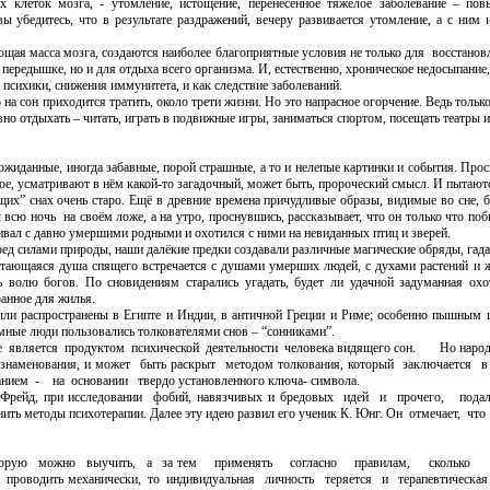
х клеток мозга, - утомление, истощение, перенесённое тяжёлое заболевание – пов
вы убедитесь, что в результате раздражений, вечеру развивается утомление, а с ним 
я масса мозга, создаются наиболее благоприятные условия не только для восстановл
 передышке, но и для отдыха всего организма. И, естественно, хроническое недосыпание
а психики, снижения иммунитета, и как следствие заболеваний.
он приходится тратить, около трети жизни. Но это напрасное огорчение. Ведь тольк
о отдыхать – читать, играть в подвижные игры, заниматься спортом, посещать театры и 
иданные, иногда забавные,
порой страшные, а то и нелепые картинки и события. Про
ое,
усматривают в нём какой-то загадочный, может быть, пророческий смысл. И
пытаютс
 снах очень старо. Ещё в
древние времена причудливые образы, видимые во сне, 
 всю ночь на своём ложе, а на утро, проснувшись, рассказывает, что он только что поб
ивал с давно умершими родными и охотился с ними на невиданных птиц и зверей.
д силами природы, наши
далёкие предки создавали различные магические обряды, гада
ающаяся душа спящего встречается с душами умерших людей, с духами растений и ж
 волю богов. По сновидениям старались угадать, будет ли удачной задуманная охо
ранное для жилья.
 распространены в Египте и Индии, в античной Греции и Риме; особенно пышным цв
мные люди пользовались толкователями снов – “сонниками”.
ляется продуктом психической деятельности человека видящего сон. Но народна
едзнаменования, и может быть раскрыт методом толкования, который заключаетс
нием - на основании твердо установленного ключа- символа.
йд, при исследовании фобий, навязчивых и бредовых идей и прочего, подал
нить методы психотерапии. Далее эту идею развил его ученик К. Юнг. Он отмечает, 
оторую можно выучить, а за
тем применять согласно правилам, сколько д
 проводить
механически, то индивидуальная личность теряется и терапевтическая