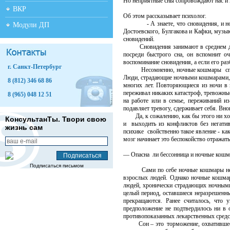
Но неприятные сны сопровождают нас и 
ВКР
Об этом рассказывает психолог.
- А знаете, что сновидения, и ночны
Модули ДП
Достоевского, Булгакова и Кафки, музы
сновидений.
Сновидения занимают в среднем два 
посреди быстрого сна, он вспомнит оч
воспоминание сновидения, а если его раз
г. Санкт-Петербург
Несомненно, ночные кошмары способн
Люди, страдающие ночными кошмарами, з
8 (812) 346 68 86
многих лет. Повторяющиеся из ночи в но
переживал никаких катастроф, тревожны
8 (965) 048 12 51
на работе или в семье, переживаний и
подавляет тревогу, сдерживает себя. Вн
Да, к сожалению, как бы этого ни хотел
КонсультанТы. Твори свою
и выходить из конфликтов без негати
жизнь сам
психике свойственно такое явление - ка
мозг начинает это беспокойство отражать
— Опасна ли бессонница и ночные кошм
Подписаться письмом
Сами по себе ночные кошмары не явл
взрослых людей. Однако ночные кошмар
людей, хронически страдающих ночными
целый период, оставшиеся неразрешенны
прекращаются. Ранее считалось, что 
предположение не подтвердилось ни в
противопоказанных лекарственных средс
Сон – это торможение, охватившее кл