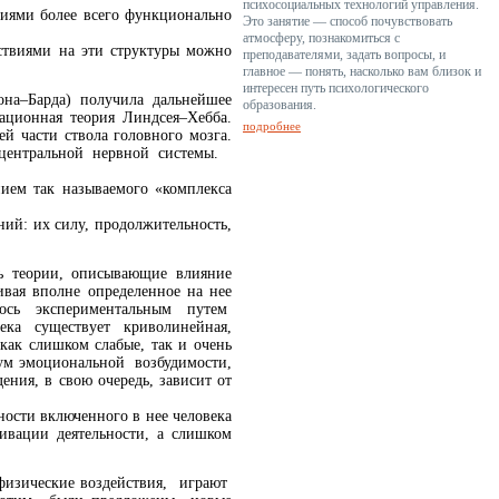
психосоциальных технологий управления.
циями более всего функционально
Это занятие — способ почувствовать
атмосферу, познакомиться с
ствиями на эти структуры можно
преподавателями, задать вопросы, и
главное — понять, насколько вам близок и
интересен путь психологического
на–Барда) получила дальнейшее
образования.
ционная теория Линдсея–Хебба.
подробнее
й части ствола головного мозга.
 центральной нервной системы.
ием так называемого «комплекса
ий: их силу, продолжительность,
сь теории, описывающие влияние
ивая вполне определенное на нее
алось экспериментальным путем
а существует криволинейная,
как слишком слабые, так и очень
мум эмоциональной возбудимости,
ия, в свою очередь, зависит от
ности включенного в нее человека
ивации деятельности, а слишком
физические воздействия, играют