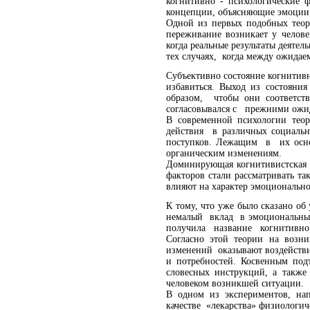
когнитивно - психологические
концепции, объясняющие эмоции 
Одной из первых подобных теори
переживание возникает у челове
когда реальные результаты деяте
тех случаях, когда между ожидае
Субъективно состояние когнитивн
избавиться. Выход из состояни
образом, чтобы они соответст
согласовывался с прежними ожи
В современной психологии теори
действия в различных социальн
поступков. Лежащим в их основ
органическим изменениям.
Доминирующая когнитивистская 
факторов стали рассматривать та
влияют на характер эмоциональн
К тому, что уже было сказано об
немалый вклад в эмоциональны
получила название когнитивно 
Согласно этой теории на воз
изменений оказывают воздействи
и потребностей. Косвенным под
словесных инструкций, а так
человеком возникшей ситуации.
В одном из экспериментов, на
качестве «лекарства» физиологи