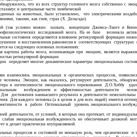
обнаружилось, что из всех структур головного мозга собственно с эмо
поталамус и центральные части лимбической
веденных на животных, было установлено, что электрическими воздей
иями, такими, как гнев, страх (Х. Дельгадо).
ций (так условно можно назвать концепции Джемса–Ланге и Кенно
офизиологических исследований мозга. На ее базе возникла актива
ьные состояния определяются влиянием ретикулярной формации нижне
рушения и восстановления равновесия в соответствующих структурах
тся на следующих основных положениях:
 картина работы мозга, возникающая при эмоциях, является выражен
ьностью ретикулярной формации.
и определяет многие динамические параметры эмоциональных состоян
ми взаимосвязь эмоциональных и органических процессов, появили
человека. Эмоции, как оказалось, регулируют деятельность, обнаруж
актера и интенсивности эмоционального переживания. Д.О.Хеббу уд
ональным возбуждением и эффективностью деятельности человек
. Для достижения наивысшего результата в деятельности нежелательны 
ния. Для каждого человека (а в целом и для всех людей) имеется опти
тивности в работе. Оптимальный уровень эмоционального возбужден
оей деятельности, от условий, в которых она протекает, от индивидуаль
 слабая эмоциональная возбужденность не обеспечивает должной мот
ует и делает практически неуправляемой.
альных процессов и состояний не меньшую роль, чем органические и 