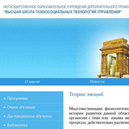
О школе
Новости
Теории эмоций
Программы
Очное обучение
Многочисленными физиологичес
истории развития данной облас
Дистанционное обучение
организме с теми или иными эм
процессы, действительно раз
Библиотека