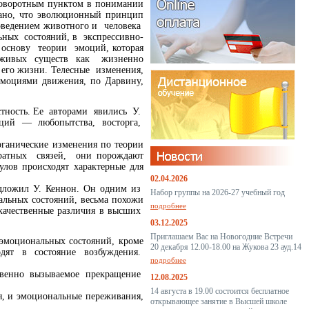
поворотным пунктом в понимании
азано, что эволюционный принцип
поведением животного и человека
ьных состояний, в экспрессивно-
 основу теории эмоций, которая
ии живых существ как жизненно
его жизни. Телесные изменения,
эмоциями движения, по Дарвину,
стность. Ее авторами явились У.
моций — любопытства, восторга,
ганические изменения по теории
братных связей, они порождают
ов происходят характерные для
02.04.2026
ложил У. Кеннон. Он одним из
Набор группы на 2026-27 учебный год
льных состояний, весьма похожи
подробнее
 качественные различия в высших
03.12.2025
Приглашаем Вас на Новогодние Встречи
моциональных состояний, кроме
20 декабря 12.00-18.00 на Жукова 23 ауд.14
одят в состояние возбуждения.
подробнее
венно вызываемое прекращение
12.08.2025
14 августа в 19.00 состоится бесплатное
я, и эмоциональные переживания,
открывающее занятие в Высшей школе