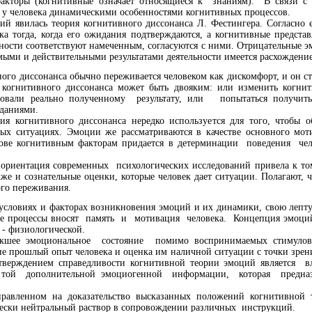
 факторы (когнитивные означает относящиеся к знаниям). В связи
у человека динамическими особенностями когнитивных процессов.
й явилась теория когнитивного диссонанса Л. Фестингера. Согласно
ка тогда, когда его ожидания подтверждаются, а когнитивные представ
льности соответствуют намеченным, согласуются с ними. Отрицательные 
мыми и действительными результатами деятельности имеется расхождение
ого диссонанса обычно переживается человеком как дискомфорт, и он ст
я когнитивного диссонанса может быть двояким: или изменить когн
вовали реально полученному результату, или попытаться получит
даниями.
я когнитивного диссонанса нередко используется для того, чтобы о
ых ситуациях. Эмоции же рассматриваются в качестве основного мот
е когнитивным факторам придается в детерминации поведения чело
ориентация современных психологических исследований привела к том
кже и сознательные оценки, которые человек дает ситуации. Полагают, 
ого переживания.
 условиях и факторах возникновения эмоций и их динамики, свою лепту
е процессы вносят память и мотивация человека. Концепция эмоц
- физиологической.
никшее эмоциональное состояние помимо воспринимаемых стимуло
е прошлый опыт человека и оценка им наличной ситуации с точки зрени
тверждением справедливости когнитивной теории эмоций является в
же той дополнительной эмоциогенной информации, которая предна
правленном на доказательство высказанных положений когнитивной 
чески нейтральный раствор в сопровождении различных инструкций.