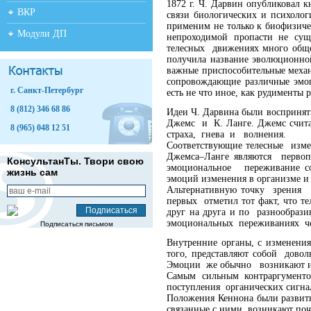
1872 г. Ч. Дарвин опубликовал
ВКР
связи биологических и психолог
применим не только к биофизиче
Модули ДП
непроходимой пропасти не сущес
телесных движениях много обще
получила название эволюционн
важные приспособительные меха
сопровождающие различные эмоц
г. Санкт-Петербург
есть не что иное, как рудименты
8 (812) 346 68 86
Идеи Ч. Дарвина были воспринят
Джемс и К. Ланге. Джемс счита
8 (965) 048 12 51
страха, гнева и волнения.
Соответствующие телесные изме
Джемса–Ланге являются первоп
КонсультанТы. Твори свою
эмоциональное переживание со
жизнь сам
эмоций изменения в организме и 
Альтернативную точку зрения
первых отметил тот факт, что 
друг на друга и по разнообрази
эмоциональных переживаниях че
Подписаться письмом
Внутренние органы, с изменен
того, представляют собой дов
Эмоции же обычно возникают и 
Самым сильным контраргумент
поступления органических сигна
Положения Кеннона были развиты
связанные с ними, возникают по