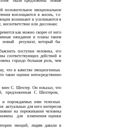
 с этим были предложены новые
 ей положительное эмоциональное
ления воплощаются в жизнь, т.е.
эмоции возникают и усиливаются в
, несоответствие или диссонанс.
ремится как можно скорее от него
итивные ожидания и планы таким
ь новый результат, который бы
бъяснить поступки человека, его
ива соответствующих действий и
века гораздо большая роль, чем
у, что в качестве эмоциогенных
что такие оценки непосредственно
 внес С. Шехтер. Он показал, что
ий, предложенная С. Шехтером,
в и порождаемых ими телесных
я актуальных для него интересов
лияние на переживания человека
значена для изменения оценки
теории эмоций, людям давали в