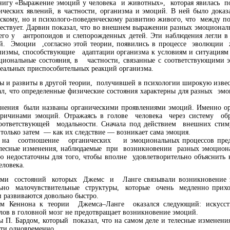
 книгу «Выражение эмоций у человека и животных», которая явилась 
ических явлений, в частности, организма и эмоций. В ней было док
скому, но и психолого-поведенческому развитию живого, что между 
твует. Дарвин показал, что во внешнем выражении разных эмоционал
го у антропоидов и слепорожденных детей. Эти наблюдения легли в
ой. Эмоции ,согласно этой теории, появились в процессе эволюц
низмы, способствующие адаптации организма к условиям и ситуациям 
иональные состояния, в частности, связанные с соответствующими 
 реальных приспособительных реакций организма.
ы и развиты в другой теории, получившей в психологии широкую изве
л, что определенные физические состояния характерны для разных э
нения были названы органическими проявлениями эмоций. Именно ор
ричинами эмоций. Отражаясь в голове человека через систему о
ответствующей модальности. Сначала под действием внешних стимул
только затем — как их следствие — возникает сама эмоция.
 на соотношение органических и эмоциональных процессов пред
телесные изменения, наблюдаемые при возникновении разных эмоциона
ю недостаточны для того, чтобы вполне удовлетворительно объяснить
ловека.
иями состояний которых Джемс и Ланге связывали возникновение э
ольно малочувствительные структуры, которые очень медленно прих
развиваются довольно быстро.
ом Кеннона к теории Джемса–Ланге оказался следующий: искусст
лов в головной мозг не предотвращает возникновение эмоций.
 П. Бардом, который показал, что на самом деле и телесные изменени
чти одновременно.