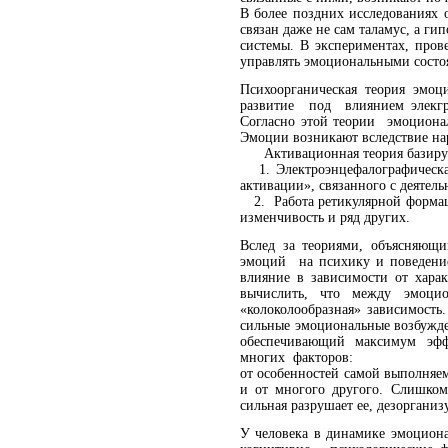
В более поздних исследованиях 
связан даже не сам таламус, а ги
системы. В экспериментах, про
управлять эмоциональными состоян
Психоорганическая теория эмо
развитие под влиянием элекгр
Согласно этой теории эмоционал
Эмоции возникают вследствие на
Активационная теория базируе
1. Электроэнцефалографическая
активации», связанного с деятел
2. Работа ретикулярной формаци
изменчивость и ряд других.
Вслед за теориями, объясняющи
эмоций на психику и поведение 
влияние в зависимости от хар
вычислить, что между эмоци
«колоколообразная» зависимость
сильные эмоциональные возбужде
обеспечивающий максимум эффек
многих факторов:
от особенностей самой выполняем
и от многого другого. Слишком
сильная разрушает ее, дезорганиз
У человека в динамике эмоцион