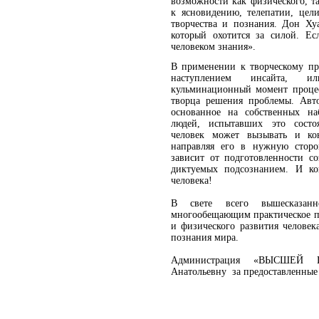
возможности как физического, т
к ясновидению, телепатии, цели
творчества и познания. Дон Ху
который охотится за силой. Ес
человеком знания».
В применении к творческому про
наступлением инсайта, ил
кульминационный момент процес
творца решения проблемы. Авт
основанное на собственных на
людей, испытавших это состоя
человек может вызывать и кон
направляя его в нужную сторо
зависит от подготовленности с
диктуемых подсознанием. И ко
человека!
В свете всего вышесказанн
многообещающим практическое п
и физического развития человек
познания мира.
Администрация «ВЫСШЕЙ Ш
Анатольевну за предоставленные 