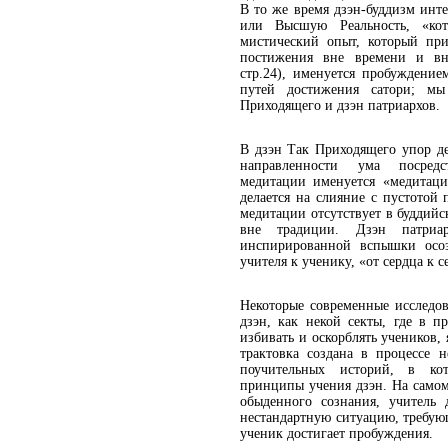
В то же время дзэн-буддизм инт
или Высшую Реальность, «кот
мистический опыт, который пр
постижения вне времени и вне
стр.24), именуется пробуждение
путей достижения сатори; м
Приходящего и дзэн патриархов.
В дзэн Так Приходящего упор д
направленности ума посредс
медитации именуется «медитаци
делается на слияние с пустотой
медитации отсутствует в буддийс
вне традиции. Дзэн патриа
инспирированной вспышки осоз
учителя к ученику, «от сердца к с
Некоторые современные исследо
дзэн, как некой секты, где в п
избивать и оскорблять учеников,
трактовка создана в процессе 
поучительных историй, в кот
принципы учения дзэн. На самом
обыденного сознания, учитель 
нестандартную ситуацию, требую
ученик достигает пробуждения.