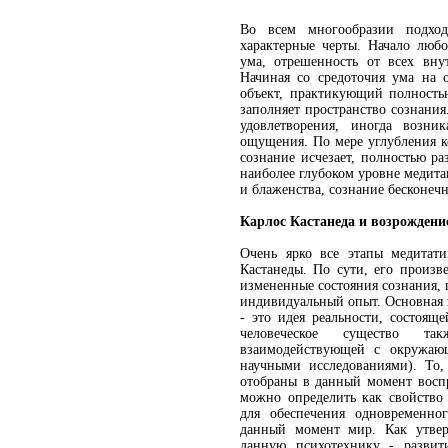
Во всем многообразии подхо
характерные черты. Начало любо
ума, отрешенность от всех вн
Начиная со средоточия ума на 
объект, практикующий полностью
заполняет пространство сознания
удовлетворения, иногда возни
ощущения. По мере углубления к
сознание исчезает, полностью р
наиболее глубоком уровне медит
и блаженства, сознание бесконечн
Карлос Кастанеда и возрождени
Очень ярко все этапы медитат
Кастанеды. По сути, его произв
измененные состояния сознания,
индивидуальный опыт. Основная п
- это идея реальности, состоящ
человеческое существо так
взаимодействующей с окружаю
научными исследованиями). То,
отобраны в данный момент воспр
можно определить как свойство
для обеспечения одновременно
данный момент мир. Как утвер
данную психотехнику - развит