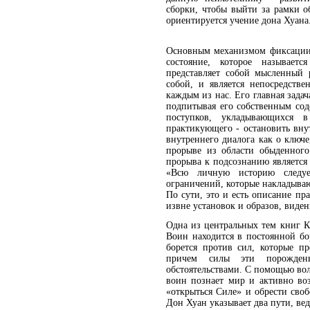
сборки, чтобы выйти за рамки о
ориентируется учение дона Хуана
Основным механизмом фиксации о
состояние, которое называет
представляет собой мысленный 
собой, и является непосредств
каждым из нас. Его главная зада
подпитывая его собственным со
поступков, укладывающихся в
практикующего - остановить вну
внутреннего диалога как о ключ
прорыве из области обыденног
прорыва к подсознанию является
«Всю личную историю следует
ограничений, которые накладыва
По сути, это и есть описание п
извне установок и образов, виден
Одна из центральных тем книг К
Воин находится в постоянной бо
борется против сил, которые п
причем силы эти порожде
обстоятельствами. С помощью вол
воин познает мир и активно во
«открыться Силе» и обрести своб
Дон Хуан указывает два пути, ве