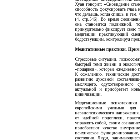
Хуан говорит: «Сновидение стано
способность фокусировать глаза 
что делаешь, когда спишь, и тем,
(4, стр.546). Во время сновиде
она становится подвижной, то
принудительно фиксирует свою 
медитации практикующий смещ
бодрствующим, контролируя проц
Медитативные практики. Прим
Стрессовые ситуации, психосома
быстрый темп жизни и экологич
«подарков», которые ежедневно 
К сожалению, технические дос
развитию духовной составляющ
мыслящего, одухотворенного с
актуальной и приобретает нов
цивилизации.
Медитационные психотехники
европейскими учеными для л
нервнопсихического напряжения,
от идейной подоплеки, практ
управлять собой, своим сознани
приобретают чувство внутренне
психическое функционирование,
состояния. Люди, занимающиеся