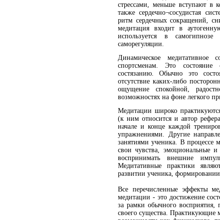
стрессами, меньше вступают в 
также сердечно¬сосудистая сист
ритм сердечных сокращений, сни
медитация входит в аутогенну
используется в самогипнозе
саморегуляции.
Динамическое медитативное с
спортсменам. Это состояние
состязанию. Обычно это состо
отсутствие каких-либо посторо
ощущение спокойной, радост
возможностях на фоне легкого пр
Медитации широко практикуютс
(к ним относится и автор рефер
начале и конце каждой трениро
упражнениями. Другие направл
занятиями ученика. В процессе 
свои чувства, эмоциональные и
воспринимать внешние импуль
Медитативные практики явля
развитии ученика, формировании
Все перечисленные эффекты ме
медитации - это достижение сост
за рамки обычного восприятия, 
своего существа. Практикующие 