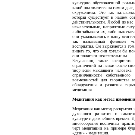
культурно обусловленной реаль
какой она является на самом деле
окружением. Это так называем
которая существует в нашем со
действительности. Любой из нас 
нежелательные, неприятные сит
либо забываем их, либо пытаемся
они укладывались в нашу «систем
так называемый феномен «п
восприятия. Он выражается в том
видеть то, что они хотели бы пон
они полагают нежелательным.
Безусловно, такое восприятие
ограничений на психические спос
творчески мыслящего человека, 
ограниченности собственног
возможностей для творчества 
обнаружения и развития скрыт
медитация.
Медитация как метод изменени
Медитация как метод раскрытия 
духовного развития и самосов
культуре с древнейших времен. Д
многообразия восточных практ
черт медитации на примере буд
«дзэн» - медитация.