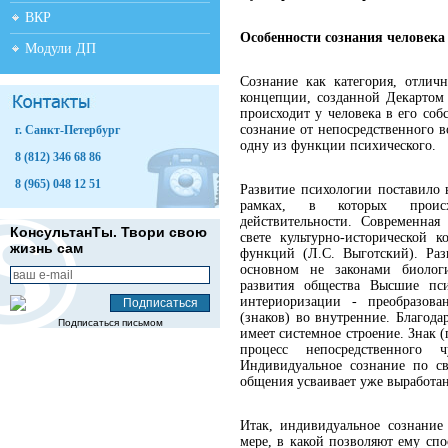
ВКР
Особенности сознания человека
Модули ДП
Сознание как категория, отлич
концепции, созданной Декартом 
происходит у человека в его соб
сознание от непосредственного 
г. Санкт-Петербург
одну из функции психического.
8 (812) 346 68 86
8 (965) 048 12 51
Развитие психологии поставило 
рамках, в которых происх
действительности. Современная
КонсультанТы. Твори свою
свете культурно-исторической
жизнь сам
функций (Л.С. Выготский). Раз
основном не законами биологи
развития общества Высшие пси
интериоризации - преобразова
(знаков) во внутренние. Благод
Подписаться письмом
имеет системное строение. Знак 
процесс непосредственного 
Индивидуальное сознание по св
общения усваивает уже выработан
Итак, индивидуальное сознание
мере, в какой позволяют ему сп