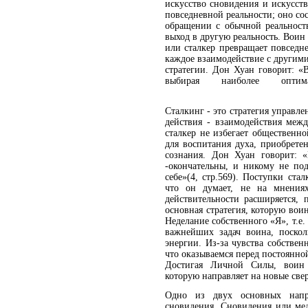
искусство сновидения и искусств
повседневной реальности; оно с
обращении с обычной реальность
выход в другую реальность. Воин
или сталкер превращает повседн
каждое взаимодействие с другими
стратегии. Дон Хуан говорит: 
выбирая наиболее оптимал
Сталкинг - это стратегия управл
действия - взаимодействия меж
сталкер не избегает общественн
для воспитания духа, приобрете
сознания. Дон Хуан говорит: 
-окончательны, и никому не под
себе»(4, стр.569). Поступки ста
что он думает, не на мнениях
действительности расширяется, 
основная стратегия, которую вои
Неделание собственного «Я», т.е.
важнейших задач воина, поскол
энергии. Из-за чувства собстве
что оказываемся перед постоянно
Достигая Личной Силы, воин 
которую направляет на новые све
Одно из двух основных напр
сновидения. Сновидения или ме