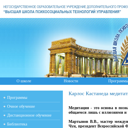
О школе
Новости
Программ
Карлос Кастанеда медита
Программы
Очное обучение
Медитация - это основа в поз
общаемся лишь с иллюзиями и
Дистанционное обучение
Мартынов В.В., мастер междун
Библиотека
Чун, президент Всероссийской 