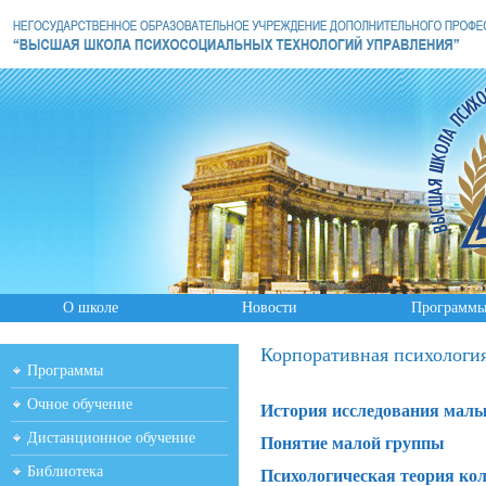
О школе
Новости
Программ
Корпоративная психологи
Программы
Очное обучение
История исследования малы
Дистанционное обучение
Понятие малой группы
Библиотека
Психологическая теория ко