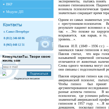
эксперименты, пытаясь понять 
ВКР
названо гипноанализом. Пациент
возникла психологическая тра
Модули ДП
значительно сокращает время тер
Одним из самых знаменитых успе
с преступником-психопатом. В
результате пациент вспомнил и 
так: «…Это похоже на хирург
г. Санкт-Петербург
вскрывается, как нарыв, и то
8 (812) 346 68 86
уровень…».
8 (965) 048 12 51
Павлов И.П. (1849 – 1936 г.г.) 
занимался также гипнозом и в
Павлов считал, что кора голо
КонсультанТы. Твори свою
называемой первичной сигналь
жизнь сам
отличаются от животных налич
Слова одного человека могут си
они связаны с подсознательной р
Павлов определял гипноз как соз
Подписаться письмом
американский психолог, пыталс
Чтобы гипноз был принят на
аргументированное исследование
разные аспекты гипноза. В кон
психологии, где успешно работал
знаменитый американский профес
гипнозом в 1957 году. «…Я х
домашним, поскольку гипноз з