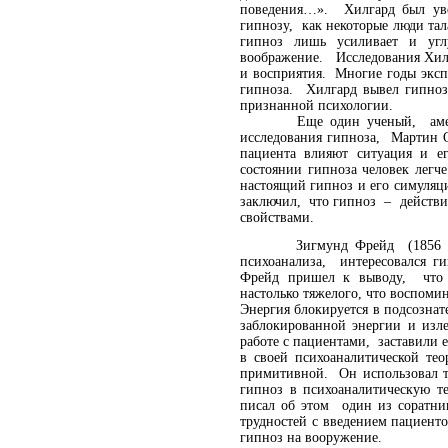
поведения…». Хилгард был уве
гипнозу, как некоторые люди та
гипноз лишь усиливает и уг
воображение. Исследования Хил
и восприятия. Многие годы эксп
гипноза. Хилгард вывел гипноз
признанной психологии.
Еще один ученый, американ
исследования гипноза, Мартин О
пациента влияют ситуация и е
состоянии гипноза человек легч
настоящий гипноз и его симуляц
заключил, что гипноз – действи
свойствами.
Зигмунд Фрейд (1856 - 1939
психоанализа, интересовался г
Фрейд пришел к выводу, что м
настолько тяжелого, что воспоми
Энергия блокируется в подсозна
заблокированной энергии и изл
работе с пациентами, заставили 
в своей психоаналитической те
примитивной. Он использовал т
гипноз в психоаналитическую т
писал об этом один из соратни
трудностей с введением пациент
гипноз на вооружение.