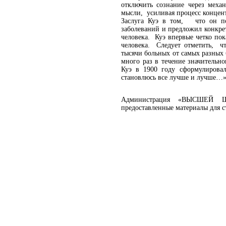
отключить сознание через меха
мысли, усиливая процесс концен
Заслуга Куэ в том, что он по
заболеваний и предложил конкре
человека. Куэ впервые четко пок
человека. Следует отметить, ч
тысячи больных от самых разных
много раз в течение значительн
Куэ в 1900 году сформулиров
становлюсь все лучше и лучше…»
Администрация «ВЫСШЕЙ Ш
предоставленные материалы для с