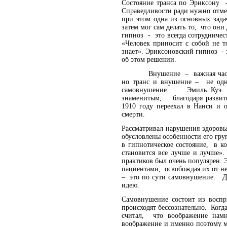
Состояние транса по Эриксону 
Справедливости ради нужно отмет
при этом одна из основных зада
затем мог сам делать то, что он
гипноз - это всегда сотрудниче
«Человек приносит с собой не 
знает». Эриксоновский гипноз - 
об этом решении.
Внушение – важная часть сам
но транс и внушение – не од
самовнушение. Эмиль Куэ (1
знаменитым, благодаря развит
1910 году переехал в Нанси и 
смерти.
Рассматривал нарушения здоровья
обусловлены особенности его гру
в гипнотическое состояние, в к
становится все лучше и лучше».
практиков был очень популярен. 
пациентами, освобождая их от 
– это по сути самовнушение. Д
идею.
Самовнушение состоит из воспр
происходят бессознательно. Когд
считал, что воображение нам
воображение и именно поэтому м