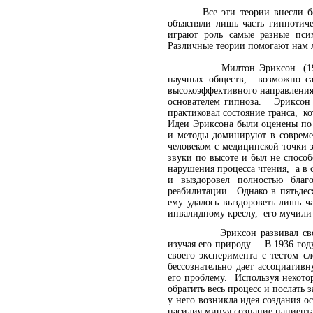
Все эти теории внесли большо
объясняли лишь часть гипноти
играют роль самые разные пси
Различные теории помогают нам 
Милтон Эриксон (1901—1980
научных обществ, возможно са
высокоэффективного направлени
основателем гипноза. Эриксон
практиковал состояние транса, к
Идеи Эриксона были оценены по 
и методы доминируют в соврем
человеком с медицинской точки
звуки по высоте и был не спосо
нарушения процесса чтения, а в
и выздоровел полностью благ
реабилитации. Однако в пятьдес
ему удалось выздороветь лишь 
инвалидному креслу, его мучили 
Эриксон развивал свой мето
изучая его природу. В 1936 год
своего эксперимента с тестом с
бессознательно дает ассоциатив
его проблему. Используя некото
обратить весь процесс и послать
у него возникла идея создания о
насилия минуя сознание пациент