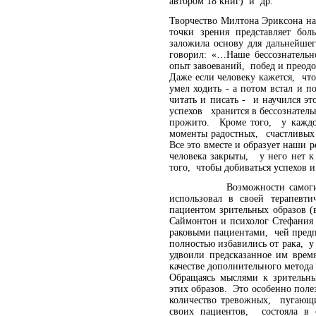
автором 18 книг) и др.
Творчество Милтона Эриксона на
точки зрения представляет бол
заложила основу для дальнейше
говорил: «…Наше бессознательно
опыт завоеваний, побед и преод
Даже если человеку кажется, что
умел ходить - а потом встал и п
читать и писать - и научился 
успехов хранится в бессознатель
прожито. Кроме того, у каждо
моменты радостных, счастливых 
Все это вместе и образует наши 
человека закрыты, у него нет к
того, чтобы добиваться успехов 
Возможности самогипноза о
использовал в своей терапевт
пациентом зрительных образов 
Саймонтон и психолог Стефания 
раковыми пациентами, чей предп
полностью избавились от рака, у
удвоили предсказанное им вре
качестве дополнительного метода
Обращаясь мыслями к зрительны
этих образов. Это особенно поле
количество тревожных, пугающ
своих пациентов, состояла в 