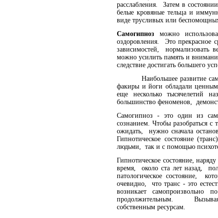
расслабления. Затем в состояни
белые кровяные тельца и иммун
виде трусливых или беспомощных
Самогипноз
можно использоват
оздоровления. Это прекрасное с
зависимостей, нормализовать 
можно усилить память и внимание
следствие достигать большего у
Наибольшее развитие самогип
факиры и йоги обладали ценным
еще несколько тысячелетий н
большинство феноменов, демон
Самогипноз - это один из сам
сознанием. Чтобы разобраться с 
ожидать, нужно сначала останов
Гипнотическое состояние (тран
людьми, так и с помощью психот
Гипнотическое состояние, наряду
время, около ста лет назад, п
патологическое состояние, кот
очевидно, что транс - это естес
возникает самопроизвольно 
продолжительным. Вызывая со
собственным ресурсам.