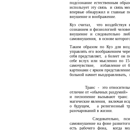
подсознание естественным обра
использует эту связь и связь 
впервые обнаружил и главные п
внушение и воображение.
Куэ считал, что воздействуя 
сознанием и физиологией челове
внушение и следовательно люб
самовнушения, в основе которог
Таким образом по Куэ для возд
управлять его воображением чер
себя представляет, а болеет он 
себе вслух или мысленно по 15
самочувствие, избавление от 
картинами с ярким представлени
больной начнет выздоравливать, 
Транс - это относительно об
отличие от «обычных раздумий» 
и песнопение вызывают транс.
магические явления, включая ис
о будущем, а религиозный тра
разочарований в жизни.
Следовательно, психотерап
самовнушение на фоне развитого
есть рабочего фона, когда мо