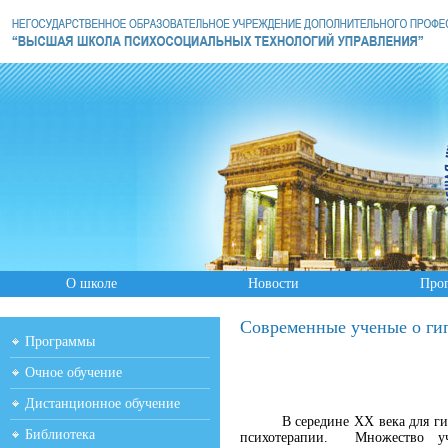
О школе
Новости
Про
Современные ученые о ги
Программы
Очное обучение
Дистанционное обучение
В середине XX века для ги
Библиотека
психотерапии. Множество уч