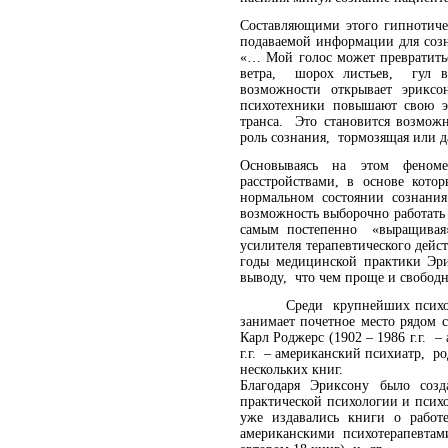
Составляющими этого гипнотичес
подаваемой информации для соз
«… Мой голос может превратить
ветра, шорох листьев, гул
возможности открывает эрикс
психотехники повышают свою э
транса. Это становится возмож
роль сознания, тормозящая или 
Основываясь на этом феноме
расстройствами, в основе кото
нормальном состоянии сознания
возможность выборочно работать
самым постепенно «выращивая»
усилителя терапевтического дейс
годы медицинской практики Эри
выводу, что чем проще и свобод
Среди крупнейших психологов
занимает почетное место рядом
Карл Роджерс (1902 – 1986 г.г. 
г.г. – американский психиатр, ро
нескольких книг.
Благодаря Эриксону было соз
практической психологии и пси
уже издавались книги о работ
американскими психотерапевт